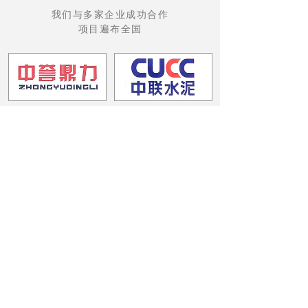
我们与多家企业成功合作
项目遍布全国
ꀇ
ꂐ
ꂈ
ꂅ
首页
产品
风采
电话