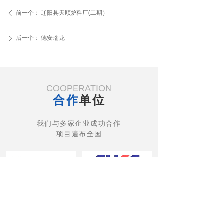
前一个：
辽阳县天顺炉料厂(二期）
ꄴ
后一个：
德安瑞龙
ꄲ
COOPERATION
合作
单位
我们与多家企业成功合作
项目遍布全国
ꀇ
ꂐ
ꂈ
ꂅ
首页
产品
风采
电话