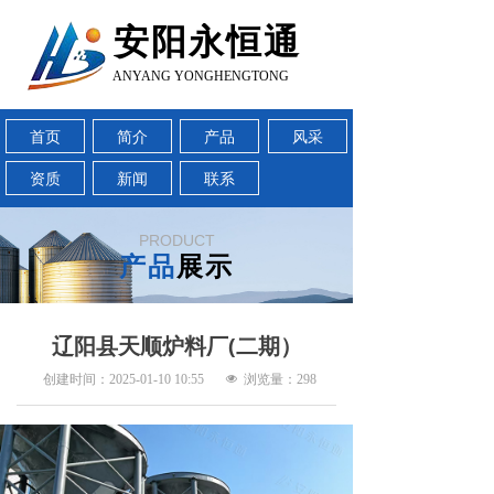
安阳永恒通
ANYANG YONGHENGTONG
首页
简介
产品
风采
资质
新闻
联系
PRODUCT
产品
展示
辽阳县天顺炉料厂(二期）
创建时间：
2025-01-10
10:55
넶
浏览量：
298