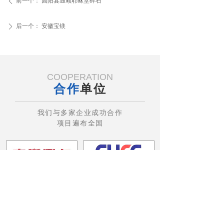
前一个：
固阳县通顺耶稣堂碎石
ꄴ
后一个：
安徽宝镁
ꄲ
COOPERATION
合作
单位
我们与多家企业成功合作
项目遍布全国
ꀇ
ꂐ
ꂈ
ꂅ
首页
产品
风采
电话