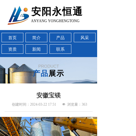
安阳永恒通
ANYANG YONGHENGTONG
首页
简介
产品
风采
资质
新闻
联系
PRODUCT
产品
展示
安徽宝镁
创建时间：
2024-03-22
17:51
넶
浏览量：
363