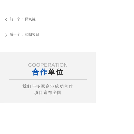
前一个：
厌氧罐
ꄴ
后一个：
沁阳项目
ꄲ
COOPERATION
合作
单位
我们与多家企业成功合作
ꀇ
ꂐ
ꂈ
ꂅ
项目遍布全国
首页
产品
风采
电话