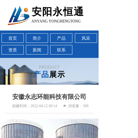
安阳永恒通
ANYANG YONGHENGTONG
首页
简介
产品
风采
资质
新闻
联系
PRODUCT
产品
展示
安徽永志环能科技有限公司
创建时间：
2022-04-12
09:14
넶
浏览量：
309